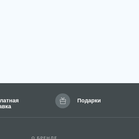
Подарки
О БРЕНДЕ
Отзывы
FAQ
Сертификат
Блог
Доставка и оплата
Новости
Профессиональные
программы ухода
Эксклюзивный дистрибьютор
MARY COHR в России — группа компаний
«СЕЛДИС»:
. Москва, улица Скаковая, д.5, пом. 9/1
м. Белорусская)