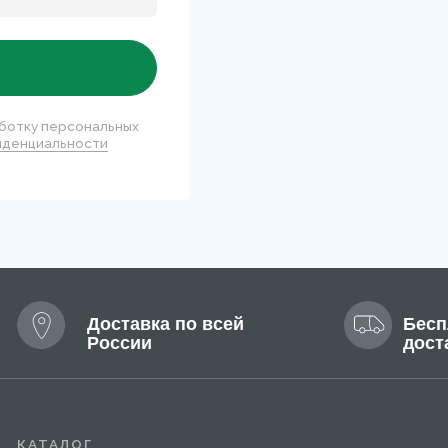
Доставка по всей
Бесплатная
России
доставка
АЛОГ
нки
Для лица
селлеры
Для тела
езащитная линия
Мужская линия
нить
Написать
5 799-14-40
info@mary-cohr.store
г
(
чная оферта