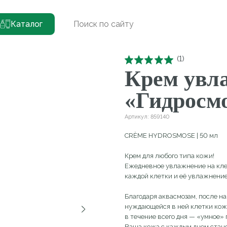
лажняющий «Гидросмос»
Каталог
(
1
)
Крем увлажн
«Гидросмос»
Артикул:
859140
CRÈME HYDROSMOSE | 50 мл
Крем для любого типа кожи!
Ежедневное увлажнение на клеточном уровне
каждой клетки и её увлажнение по мере не
Благодаря аквасмозам, после нанесения кре
нуждающейся в ней клетки кожи, а затем у
в течение всего дня — «умное» продолжите
Ваша кожа с каждым днем становится более 