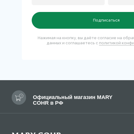
Официальный магазин MARY
COHR в РФ
КАТ
Нови
Бест
Перейти на сайт для салонов и клиник
Солнц
Позво
+7 99
Публи