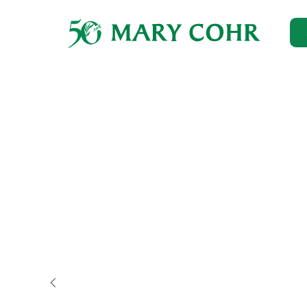
Главная
→
Каталог
→
Для лица
→
Увлажнение
→
Крем ув