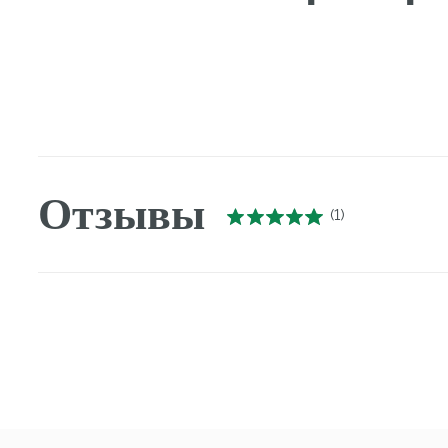
Отзывы
(
1
)
Профес
Философи