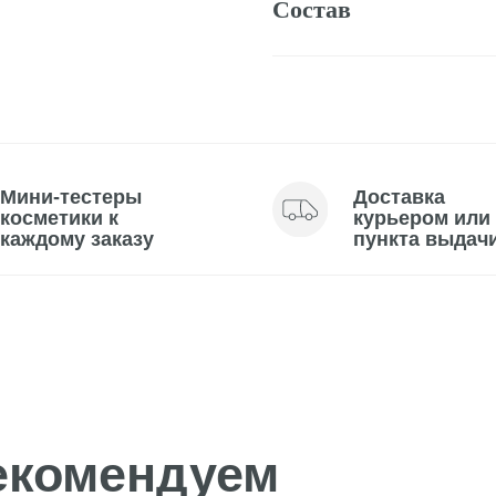
тестеры
Доставка
тики к
курьером или до
му заказу
пункта выдачи
омендуем