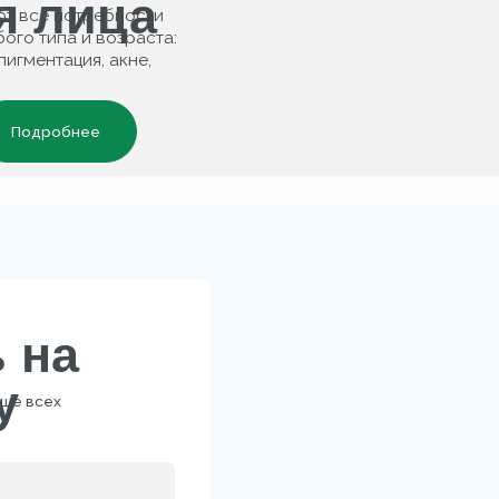
а
х
2B
КОНТАКТЫ
персональных
льности