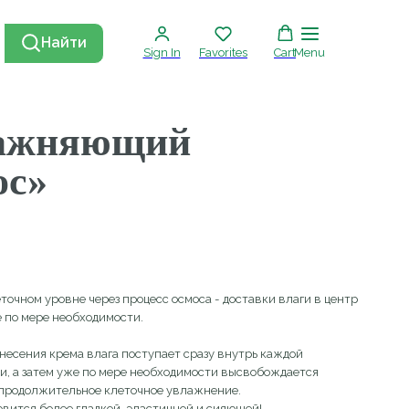
Найти
Sign In
Favorites
Cart
Menu
яющий
 через процесс осмоса - доставки влаги в центр
обходимости.
ма влага поступает сразу внутрь каждой
же по мере необходимости высвобождается
льное клеточное увлажнение.
гладкой, эластичной и сияющей!