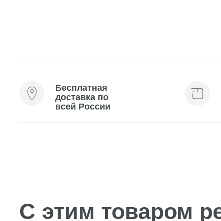
Бесплатная
Мини-
доставка по
косме
всей России
каждо
С этим товаром рек