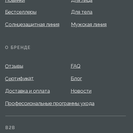
Отзывы
FAQ
Сертификат
Блог
Доставка и оплата
Новости
Профессиональные программы ухода
B2B
Перейти на сайт для салонов и клиник
КОНТАКТЫ
+7 995 799-14-40
info@mary-cohr.store
Эксклюзивный дистрибьютор
MARY COHR в России — группа компаний
«СЕЛДИС»:
г. Москва, улица Скаковая, д.5, пом. 9/1
(м. Белорусская)
© 2026 Mary Cohr
Публичная оферта
Политика
Пользовательское