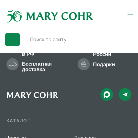
Чёрная пятница:
скидки до 35 %
26-30 ноября 2025
Официальный
Доставка
магазин MARY COHR
по всей
в РФ
России
Бесплатная
Подарки
доставка
КАТАЛОГ
Новинки
Для лица
Бестселлеры
Для тела
Солнцезащитная линия
Мужская линия
О БРЕНДЕ