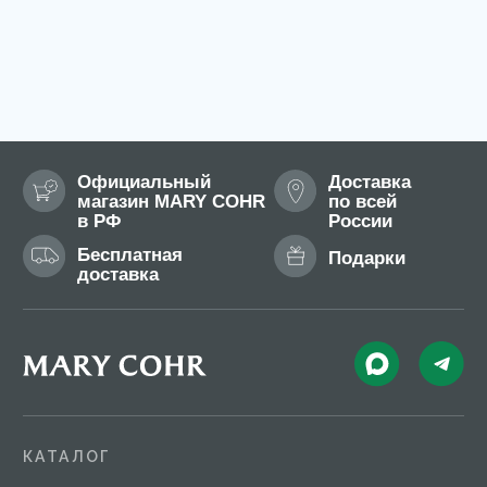
Сертификат
Блог
Доставка и оплата
Новости
Профессиональные программы ухода
B2B
Перейти на сайт для салонов и клиник
КОНТАКТЫ
+7 995 799-14-40
info@mary-cohr.store
Эксклюзивный дистрибьютор
MARY COHR в России — группа компаний
«СЕЛДИС»:
г. Москва, улица Скаковая, д.5, пом. 9/1
(м. Белорусская)
© 2026 Mary Cohr
Публичная оферта
Политика
Пользовательское
конфиденциальности
соглашение
Разработка сайта: Answer