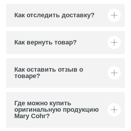
Как оставить отзыв о
товаре?
Где можно купить
оригинальную продукцию
Mary Cohr?
Как узнавать о новых
скидках и акциях?
Подпишись на
рассылку
И узнавай об акциях
и скидках раньше всех