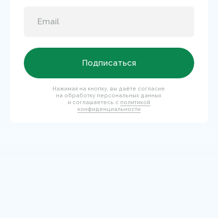
Официальный
Доставка
магазин MARY COHR
по всей
в РФ
России
Бесплатная
Подарки
доставка
КАТАЛОГ
Новинки
Для лица
Бестселлеры
Для тела
Солнцезащитная линия
Мужская линия
О БРЕНДЕ
Отзывы
FAQ