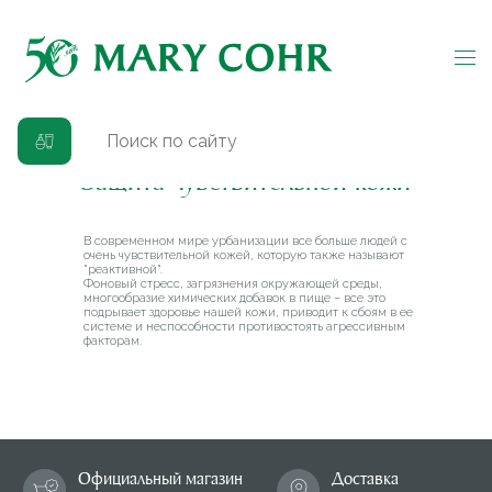
Защита чувствительной кожи
В современном мире урбанизации все больше людей с
очень чувствительной кожей, которую также называют
"реактивной".
Фоновый стресс, загрязнения окружающей среды,
многообразие химических добавок в пище – все это
подрывает здоровье нашей кожи, приводит к сбоям в ее
системе и неспособности противостоять агрессивным
факторам.
Официальный магазин
Доставка
MARY COHR в РФ
по всей России
Бесплатная доставка
Подарки