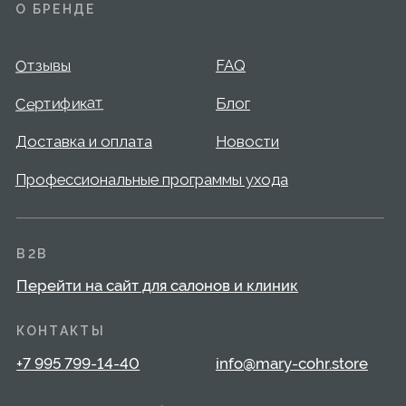
КОНТАКТЫ
+7 995 799-14-40
info@mary-cohr.store
Эксклюзивный дистрибьютор
MARY COHR в России — группа компаний
«СЕЛДИС»:
г. Москва, улица Скаковая, д.5, пом. 9/1
(м. Белорусская)
© 2026 Mary Cohr
Публичная оферта
Политика
Пользовательское
конфиденциальности
соглашение
Разработка сайта: Answer