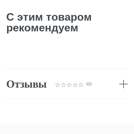
Аппаратные и
мануальные
программы
для лица
Закрывают все потребности кожи любого
типа и возраста: лифтинг, пигментация, акне,
розацеа
Подробнее