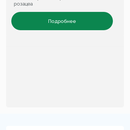
Официальный
Доставка
магазин MARY COHR
по всей
в РФ
России
Бесплатная
Подарки
доставка
КАТАЛОГ
Новинки
Для лица
Бестселлеры
Для тела
Солнцезащитная линия
Мужская линия