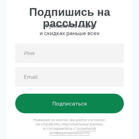
О БРЕНДЕ
Отзывы
FAQ
Сертификат
Блог
Доставка и оплата
Новости
Профессиональные программы ухода
B2B
Перейти на сайт для салонов и клиник
КОНТАКТЫ
+7 995 799-14-40
info@mary-cohr.store
Эксклюзивный дистрибьютор
MARY COHR в России — группа компаний
«СЕЛДИС»:
г. Москва, улица Скаковая, д.5, пом. 9/1
(м. Белорусская)