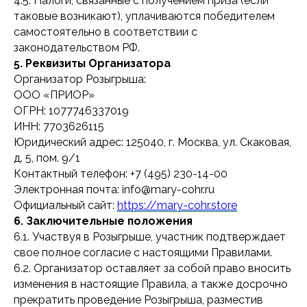
4.5. Налоги, связанные с получением приза (если
таковые возникают), уплачиваются победителем
Бесплатная доставка
Подарки
самостоятельно в соответствии с
законодательством РФ.
5. Реквизиты Организатора
Организатор Розыгрыша:
ООО «ПРИОР»
КАТАЛОГ
ОГРН: 1077746337019
ИНН: 7703626115
Новинки
Для лица
Юридический адрес: 125040, г. Москва, ул. Скаковая,
Бестселлеры
Для тела
д. 5, пом. 9/1
Контактный телефон: +7 (495) 230-14-00
Солнцезащитная линия
Мужская линия
Электронная почта: info@mary-cohr.ru
Официальный сайт:
https://mary-cohr.store
О БРЕНДЕ
6. Заключительные положения
6.1. Участвуя в Розыгрыше, участник подтверждает
Отзывы
FAQ
свое полное согласие с настоящими Правилами.
Сертификат
Блог
6.2. Организатор оставляет за собой право вносить
изменения в настоящие Правила, а также досрочно
Доставка и оплата
Новости
прекратить проведение Розыгрыша, разместив
Профессиональные программы ухода