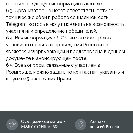
соответствующую информацию в канале.
6.3. Организатор не несет ответственности за
B2B
технические сбои в работе социальной сети
Перейти на сайт для салонов и клиник
Telegram, которые могут повлиять на возможность
участия или определение победителей.
КОНТАКТЫ
6.4. Вся информация об Организаторе, сроках,
+7 995 799-14-40
info@mary-cohr.store
условиях и правилах проведения Розыгрыша
является исчерпывающей и представлена в данном
Эксклюзивный дистрибьютор
MARY COHR в России — группа компаний
документе и анонсирующем посте.
«СЕЛДИС»:
6.5. Все вопросы, связанные с участием в
г. Москва, улица Скаковая, д.5, пом. 9/1
Розыгрыше, можно задать по контактам, указанным
(м. Белорусская)
в пункте 5 настоящих Правил.
© 2026 Mary Cohr
Публичная оферта
Политика
Пользовательское
конфиденциальности
соглашение
Разработка сайта: Answer