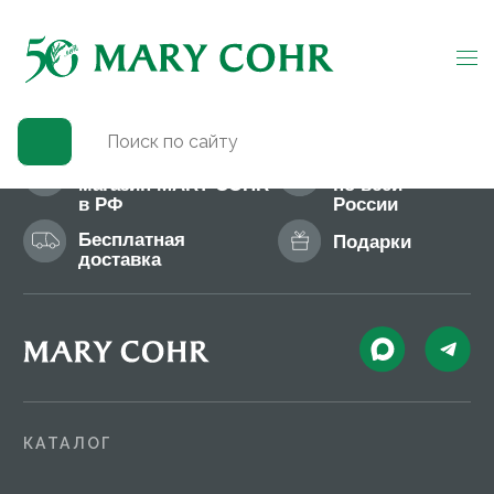
Омоложение тела
Официальный
Доставка
магазин MARY COHR
по всей
в РФ
России
Бесплатная
Подарки
доставка
КАТАЛОГ
Новинки
Для лица
Бестселлеры
Для тела
Солнцезащитная линия
Мужская линия
О БРЕНДЕ