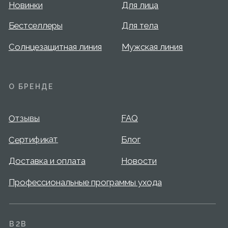
Отзывы
FAQ
Сертификат
Блог
Доставка и оплата
Новости
Профессиональные программы ухода
B2B
Перейти на сайт для салонов и клиник
КОНТАКТЫ
+7 995 799-14-40
info@mary-cohr.store
Эксклюзивный дистрибьютор
MARY COHR в России — группа компаний
«СЕЛДИС»:
г. Москва, улица Скаковая, д.5, пом. 9/1
(м. Белорусская)
© 2026 Mary Cohr
Публичная оферта
Политика
Пользовательское