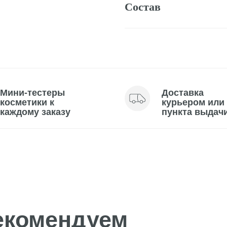
тестеры
Доставка
тики к
курьером или до
му заказу
пункта выдачи
омендуем