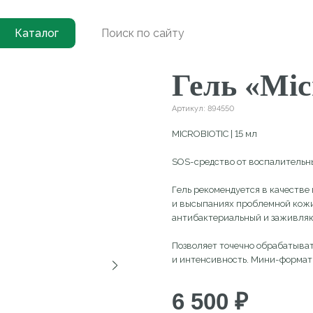
и
→
Гель «Microbiotic»
Каталог
(
0
)
Гель «Microbi
Артикул:
894550
MICROBIOTIC | 15 мл
SOS-средство от воспалительных элементов
Гель рекомендуется в качестве вспомогател
и высыпаниях проблемной кожи. Подсушива
антибактериальный и заживляющий эффект
Позволяет точечно обрабатывать и вовремя
и интенсивность. Мини-формат: удобно носи
6 500
₽