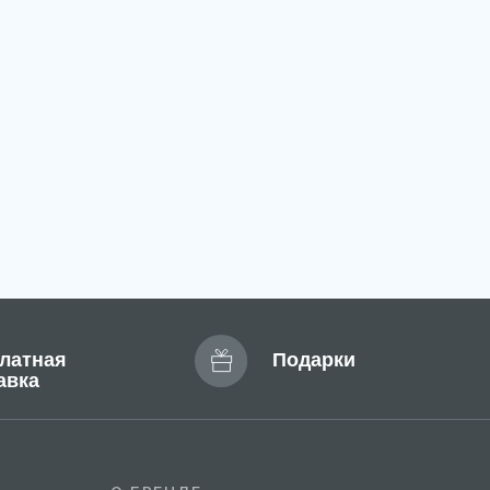
Подарки
О БРЕНДЕ
Отзывы
FAQ
Сертификат
Блог
Доставка и оплата
Новости
Профессиональные
программы ухода
Эксклюзивный дистрибьютор
MARY COHR в России — группа компаний
«СЕЛДИС»:
. Москва, улица Скаковая, д.5, пом. 9/1
м. Белорусская)