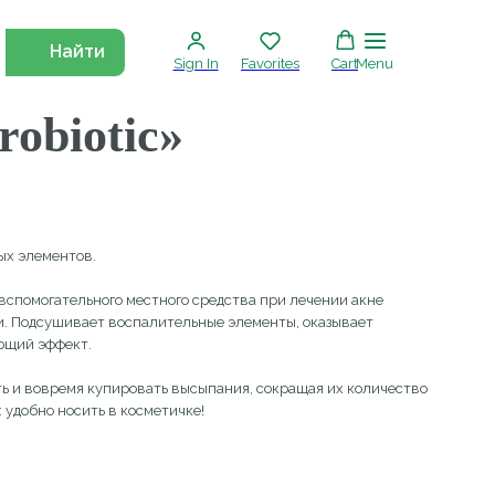
Найти
Sign In
Favorites
Cart
Menu
otic»
.
ьного местного средства при лечении акне
ет воспалительные элементы, оказывает
.
 купировать высыпания, сокращая их количество
ть в косметичке!