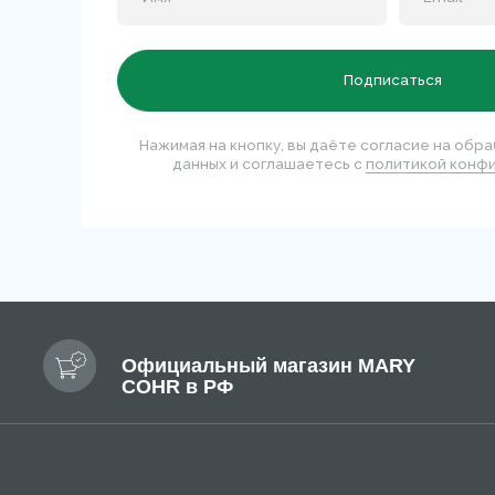
Официальный магазин MARY
COHR в РФ
КАТ
Нови
Бест
Перейти на сайт для салонов и клиник
Солнц
Позво
+7 99
Публи