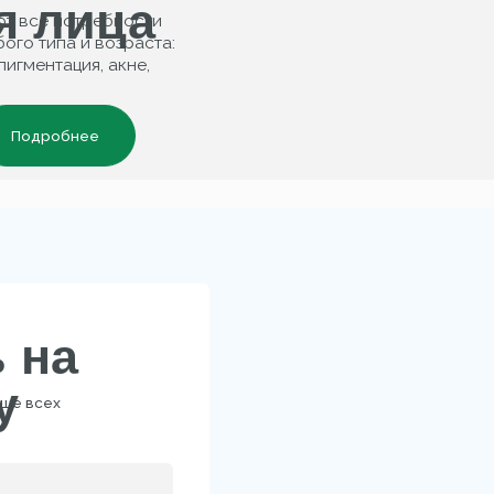
а
х
2B
КОНТАКТЫ
персональных
льности