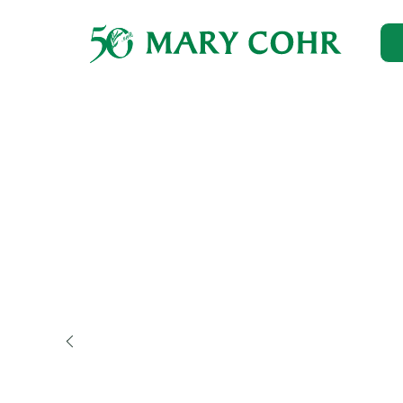
Главная
→
Каталог
→
Для лица
→
Оздоровление жирной кож