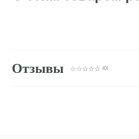
Отзывы
(
0
)
Профес
Философи