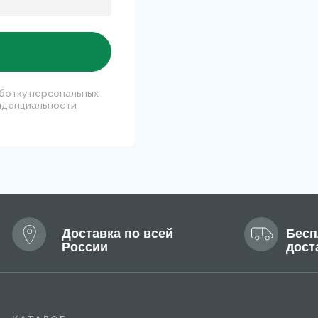
Доставка по всей
Бесплатная
России
доставка
АЛОГ
нки
Для лица
селлеры
Для тела
езащитная линия
Мужская линия
нить
Написать
5 799-14-40
info@mary-cohr.store
г
(
чная оферта