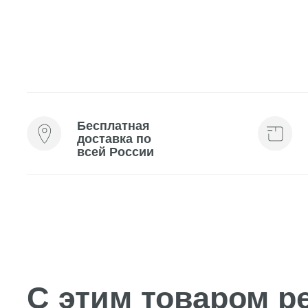
Бесплатная
Мини-
доставка по
косме
всей России
каждо
С этим товаром рек