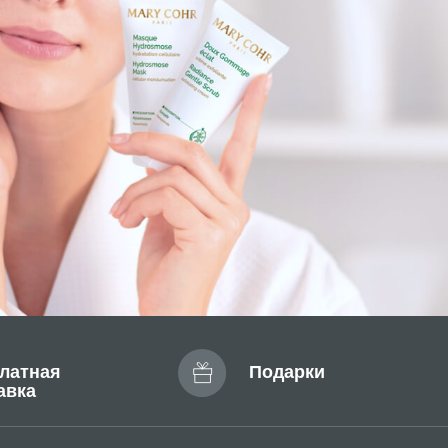
Подарки
О БРЕНДЕ
Отзывы
FAQ
Сертификат
Блог
Доставка и оплата
Новости
Профессиональные
программы ухода
Эксклюзивный дистрибьютор
MARY COHR в России — группа компаний
«СЕЛДИС»:
. Москва, улица Скаковая, д.5, пом. 9/1