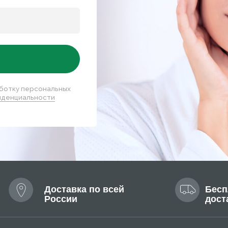
Доставка по всей
Бесплатная
России
доставка
АЛОГ
нки
Для лица
селлеры
Для тела
езащитная линия
Мужская линия
нить
Написать
5 799-14-40
info@mary-cohr.store
г