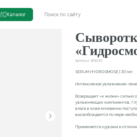
ка увлажняющая «Гидросмос»
Каталог
(
1
)
Сыворотка у
«Гидросмос»
Артикул:
859120
SERUM HYDROSMOSE | 30 мл
Интенсивное увлажнение-лечение на клето
Возвращает «к жизни» сильно обезвоженну
увлажняющих компонентов. Глубоко проника
влага в коже мгновенно поступает внутрь к
высвобождается по мере необходимости — 
Применяется курсами и отлично дополняет 
15 740
₽