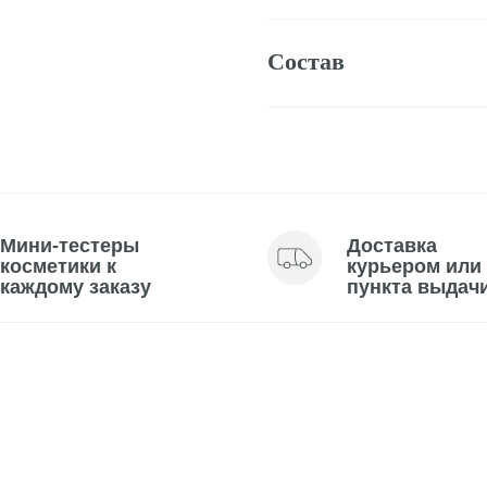
тестеры
Доставка
тики к
курьером или до
му заказу
пункта выдачи
омендуем