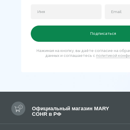
Официальный магазин MARY
COHR в РФ
КАТ
Нови
Бест
Перейти на сайт для салонов и клиник
Солнц
Позво
+7 99