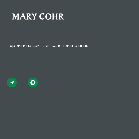
Публи
Полит
© 2026 Mary Cohr
Польз