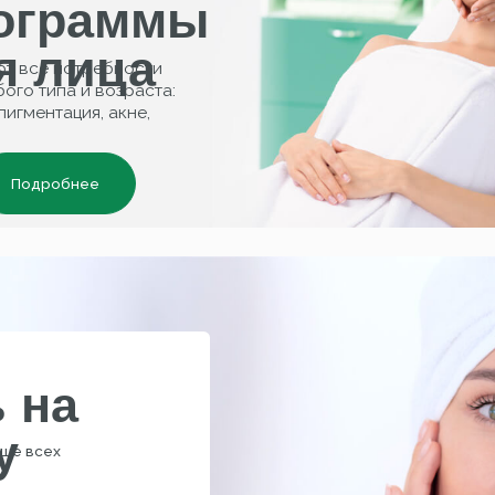
а
х
2B
КОНТАКТЫ
персональных
льности