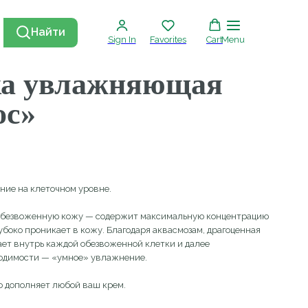
Найти
Sign In
Favorites
Cart
Menu
влажняющая
чном уровне.
ю кожу — содержит максимальную концентрацию
ет в кожу. Благодаря аквасмозам, драгоценная
аждой обезвоженной клетки и далее
«умное» увлажнение.
любой ваш крем.