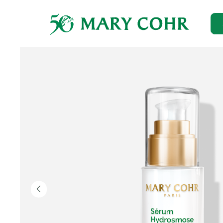
Главная
→
Каталог
→
Для лица
→
Увлажнение
→
Сыворот