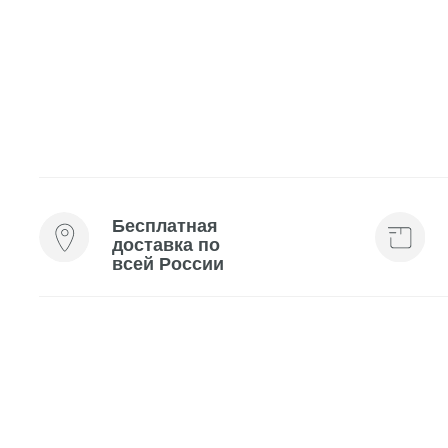
Бесплатная
Мини-
доставка по
косме
всей России
каждо
С этим товаром рек