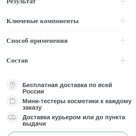
С этим товаром
рекомендуем
Отзывы
(
1
)
Подробнее
Профессиональные
программы ухода
Философия комплексного подхода Mary Cohr