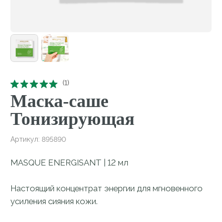
Маска-саше
Тонизирующая
Артикул:
895890
MASQUE ENERGISANT | 12 мл
Настоящий концентрат энергии для мгновенного
усиления сияния кожи.
Тканевая маска с анатомическими прорезями
делает тон более ровным, тонизирует, наполняет
кожу изнутри и возвращает отдохнувший вид.
Кожа более увлажненная и свежая. Маска
идеально подойдет как в качестве утреннего
ритуала ухода, так и как маска на вечерний выход,
чтобы усилить сияние кожи. Тканевый формат
маски удобно применять во время длительного
полета в самолете.
2 830
₽
Купить