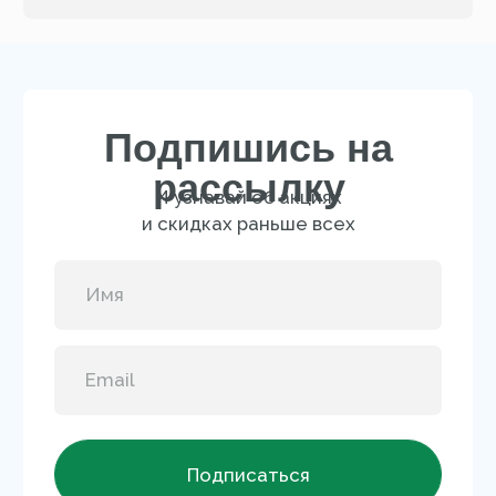
Бестселлеры
Для тела
Солнцезащитная линия
Мужская линия
О БРЕНДЕ
Отзывы
FAQ
Сертификат
Блог
Доставка и оплата
Новости
Профессиональные программы ухода
B2B
Перейти на сайт для салонов и клиник
КОНТАКТЫ
+7 995 799-14-40
info@mary-cohr.store
Эксклюзивный дистрибьютор
MARY COHR в России — группа компаний
«СЕЛДИС»: