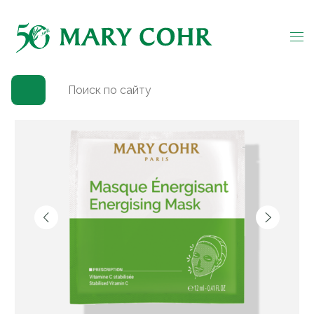
Главная
→
Каталог
→
Для лица
→
Сияние
→
Маска-саше Тонизирующая
(
1
)