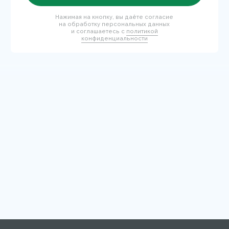
г. Москва, улица Скаковая, д.5, пом. 9/1
(м. Белорусская)
© 2026 Mary Cohr
Публичная оферта
Политика
Пользовательское
конфиденциальности
соглашение
Разработка сайта: Answer