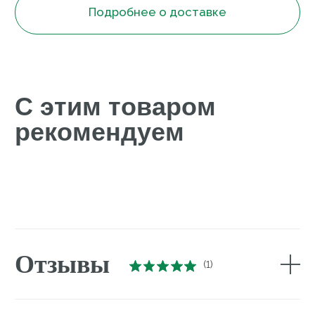
заключается в эффективном сочетании
профессионального и домашнего ухода
Аппаратные и
мануальные
программы
для лица
Закрывают все потребности кожи любого
типа и возраста: лифтинг, пигментация, акне,
розацеа
Подробнее