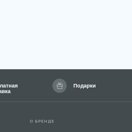
О БРЕНДЕ
Отзывы
FAQ
Сертификат
Блог
Доставка и оплата
Новости
Профессиональные
программы ухода
Эксклюзивный дистрибьютор
MARY COHR в России — группа компаний
«СЕЛДИС»:
. Москва, улица Скаковая, д.5, пом. 9/1
м. Белорусская)
Разработка сайта: