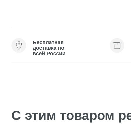
Бесплатная
Мини-
доставка по
косме
всей России
каждо
С этим товаром рек