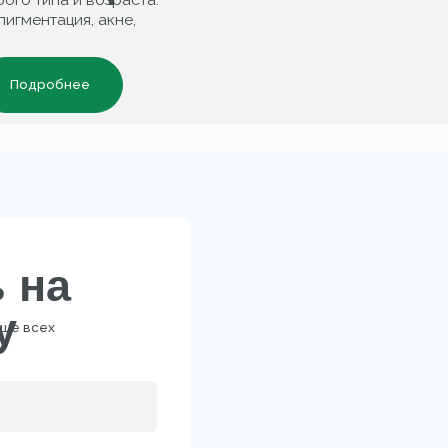
а
х
2B
КОНТАКТЫ
персональных
льности
Доставка по всей
Бесплатная
России
доставка