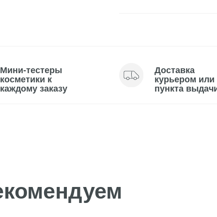
тестеры
Доставка
тики к
курьером или до
му заказу
пункта выдачи
омендуем