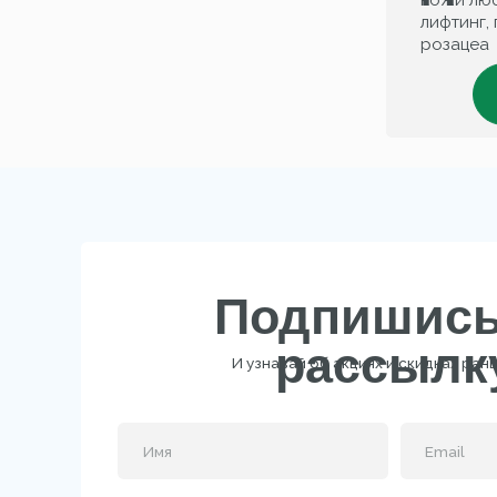
Подпишись н
рассылку
И узнавай об акциях и скидках раньше все
B
Подписаться
Нажимая на кнопку, вы даёте согласие на обработку 
данных и соглашаетесь c
политикой конфиденциа
Официальный магазин MARY
COHR в РФ