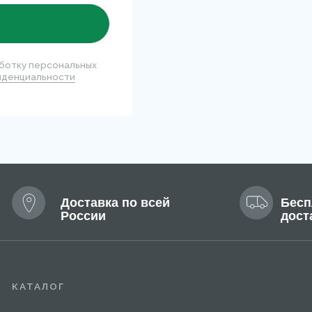
АЛОГ
нки
Для лица
селлеры
Для тела
езащитная линия
Мужская линия
нить
Написать
5 799-14-40
info@mary-cohr.store
г
(
чная оферта
ика конфиденциальности
овательское соглашение