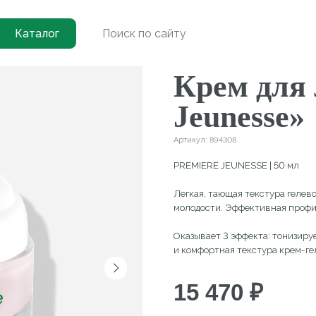
→
Крем «Premiere Jeunesse»
Каталог
(
0
)
Крем для лиц
Jeunesse»
Артикул:
894308
PREMIERE JEUNESSE | 50 мл
Легкая, тающая текстура гелевого крема с 
молодости. Эффективная профилактика при 
Оказывает 3 эффекта: тонизирует, увлажняе
и комфортная текстура крем-геля подходит 
15 470
₽
Купить