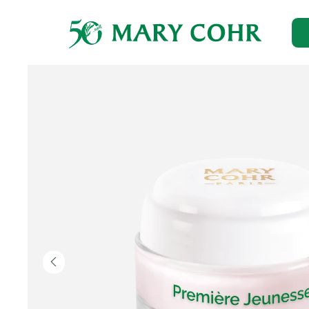
Главная
→
Каталог
→
Для лица
→
Профилактика старения