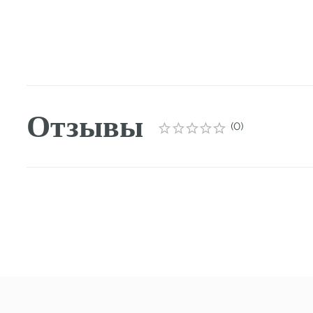
Отзывы
(
0
)
Профес
Философи