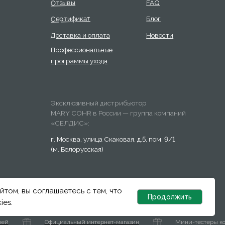
Answer
йтом, вы соглашаетесь с тем, что
Продолжить
ies.
Официальный интернет-магазин
Мини-тестеры косметик