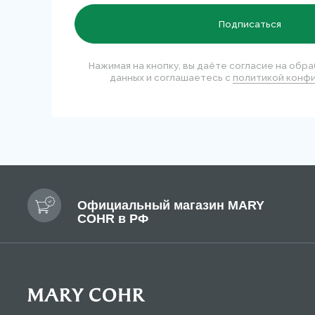
КАТ
Нови
Бест
Перейти на сайт для салонов и клиник
Солнц
Позво
+7 99
Публи
Полит
© 2026 Mary Cohr
Польз