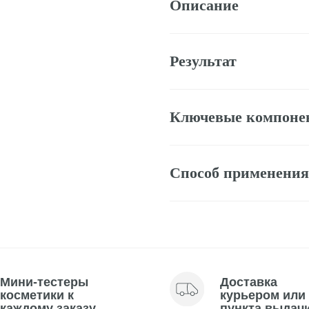
Результат
Ключевые компоненты
Способ применения
тестеры
Доставка
тики к
курьером или до
му заказу
пункта выдачи