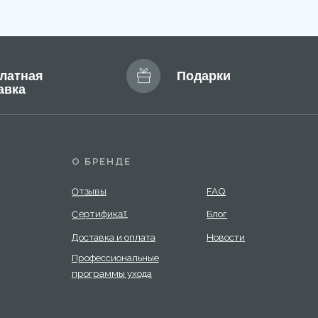
Доставка и оплата
Новости
Профессиональные
программы ухода
Эксклюзивный дистрибьютор
MARY COHR в России — группа компаний
«СЕЛДИС»:
. Москва, улица Скаковая, д.5, пом. 9/1
м. Белорусская)
Разработка сайта:
Answer