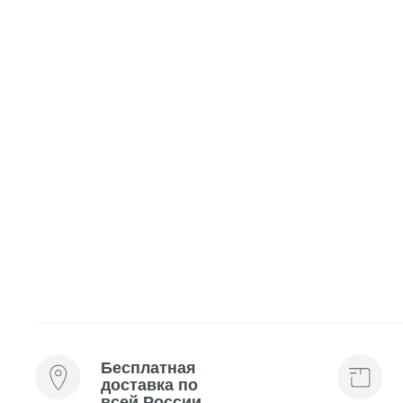
Бесплатная
Мини-
доставка по
косме
всей России
каждо