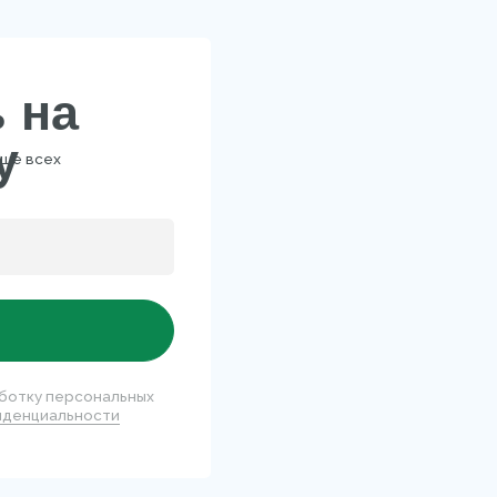
КОНТАКТЫ
персональных
льности
Доставка по всей
Бесплатная
России
доставка
АЛОГ
нки
Для лица
селлеры
Для тела