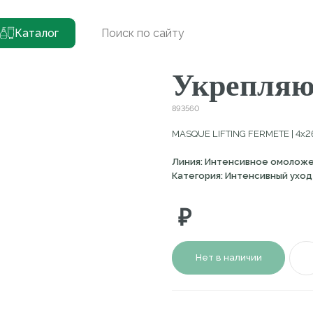
ющая лифтинг-маска
Каталог
(
0
)
Укрепляющая
893560
MASQUE LIFTING FERMETE | 4х26 мл
Линия: Интенсивное омоложение
Категория: Интенсивный уход
₽
Нет в наличии
Описание