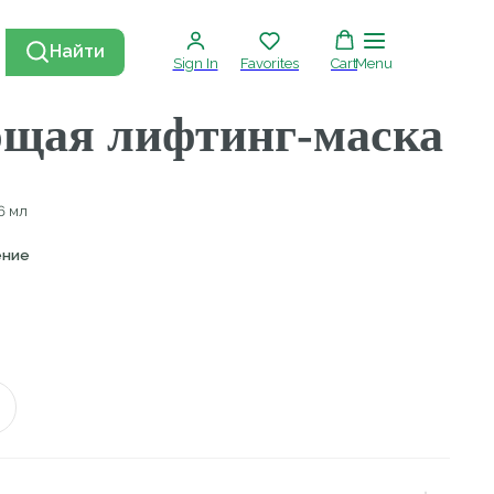
Найти
Sign In
Favorites
Cart
Menu
 лифтинг-маска