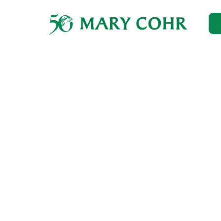
Главная
→
Каталог
→
Для лица
→
Омоложение
→
Укрепля