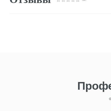
Профес
Философи
Аппа
и
ману
прог