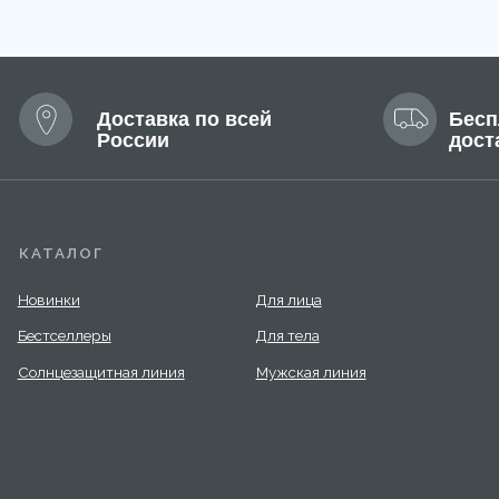
езащитная линия
Мужская линия
нить
Написать
5 799-14-40
info@mary-cohr.store
г
(
чная оферта
ика конфиденциальности
овательское соглашение