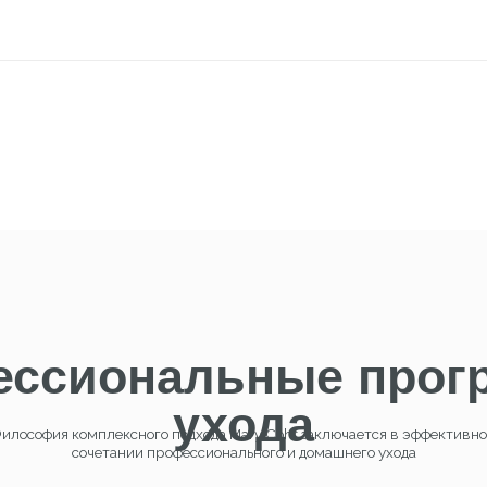
сиональные програм
ухода
я комплексного подхода Mary Cohr заключается в эффективном
сочетании профессионального и домашнего ухода
ратные
альные
раммы