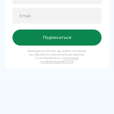
КОНТАКТЫ
+7 995 799-14-40
info@mary-cohr.store
Эксклюзивный дистрибьютор
MARY COHR в России — группа компаний
«СЕЛДИС»:
г. Москва, улица Скаковая, д.5, пом. 9/1
(м. Белорусская)
© 2026 Mary Cohr
Публичная оферта
Политика
Пользовательское
конфиденциальности
соглашение
Разработка сайта: Answer