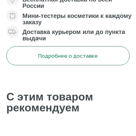
Профессиональные
программы ухода
Философия комплексного подхода Mary Cohr
заключается в эффективном сочетании
профессионального и домашнего ухода
Аппаратные и
мануальные
программы
для лица
Закрывают все потребности кожи любого
типа и возраста: лифтинг, пигментация, акне,
розацеа
Подробнее