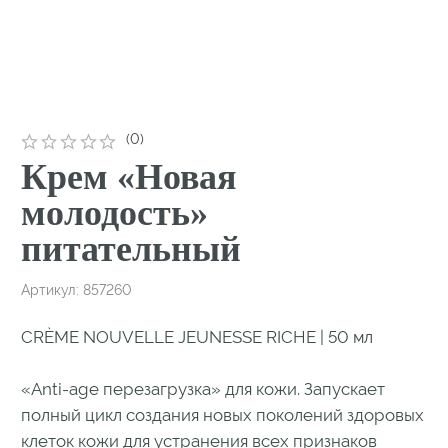
молодость»
питательный
Артикул:
857260
CRÈME NOUVELLE JEUNESSE RICHE | 50 мл
«Anti-age перезагрузка» для кожи. Запускает
полный цикл создания новых поколений здоровых
клеток кожи для устранения всех признаков
ее старения: от рождения каждой клетки
до поддержания качества ее жизни.
Активизирует создание матрицы из новых
коллагеновых и эластиновых волокон,
поддерживая молодость кожи даже при
возрастном дефиците эстрогена.
В дополнение к омолаживающему действию
на клетки и на ткани этот крем смягчает кожу
и восстанавливает ее эластичность благодаря
основным жирным кислотам (Омега 6).
Обеспечивает дополнительное питание
и восстановление эпидермиса.