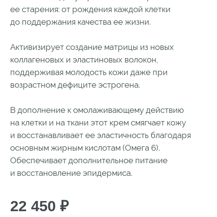
22 450
₽
Купить
Результат
Ключевые компоненты
Способ применения
Состав
Бесплатная доставка по всей
России
Мини-тестеры косметики к каждому
заказу