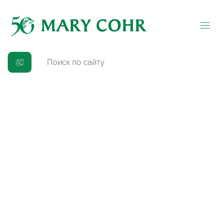
Главная
→
Каталог
→
Для лица
→
Интенсивное омоложение
→
Крем «Новая молодость» питательный
(
0
)
Крем «Новая