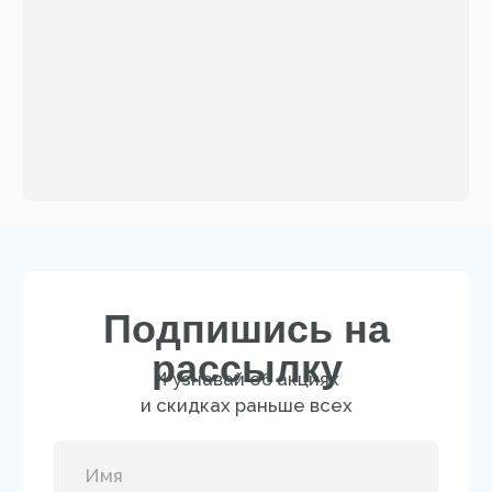
КАТАЛОГ
Новинки
Для лица
Бестселлеры
Для тела
Солнцезащитная линия
Мужская линия
О БРЕНДЕ
Отзывы
FAQ
Сертификат
Блог
Доставка и оплата
Новости
Профессиональные программы ухода
B2B
Перейти на сайт для салонов и клиник