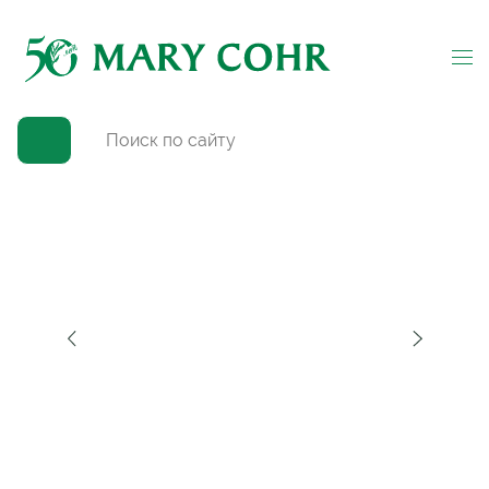
Главная
→
Каталог
→
Для лица
→
Эксфолиация
→
Гоммаж для лица «PhytOxygene»
(
0
)