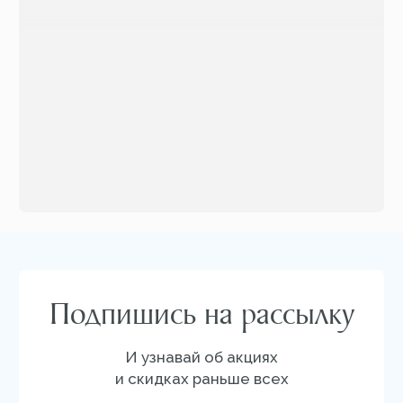
КАТАЛОГ
Новинки
Для лица
Бестселлеры
Для тела
Солнцезащитная линия
Мужская линия
О БРЕНДЕ
Отзывы
FAQ
Сертификат
Блог
Доставка и оплата
Новости
Профессиональные программы ухода
B2B