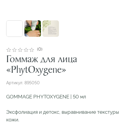
Гоммаж для лица
«PhytOxygene»
Артикул:
895050
GOMMAGE PHYTOXYGENE | 50 мл
Эксфолиация и детокс, выравнивание текстуры
кожи.
Гоммаж-гель двойного действия: абразивно-
энзимный. Отшелушивает ороговевшие клетки
кожи вместе с загрязнениями и скопившимися
в них токсинами. После гоммажа кожа гладкая
и чистая, она «лучше дышит» и готова
к полноценному усвоению последующего ухода.
Рекоменуется для нормальной кожи. Также
сочетание в гелевой базе разных абразивов
и энзимов особенно эффективно для жирной,
толстой кожи, склонной к комедонам
и гиперкератозу. 95% натуральных активных
компонентов в составе.
ЭКО концепция упаковки: туба из рециклинг-