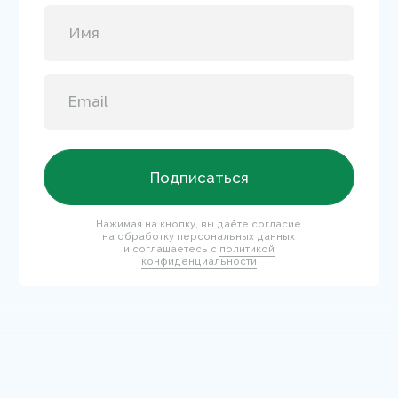
Перейти на сайт для салонов и клиник
КОНТАКТЫ
+7 995 799-14-40
info@mary-cohr.store
Эксклюзивный дистрибьютор
MARY COHR в России — группа компаний
«СЕЛДИС»:
г. Москва, улица Скаковая, д.5, пом. 9/1
(м. Белорусская)
© 2026 Mary Cohr
Публичная оферта
Политика
Пользовательское
конфиденциальности
соглашение
Разработка сайта: Answer