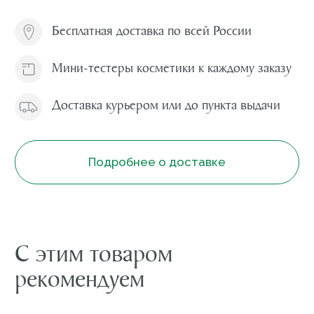
Профессиональные
программы ухода
Философия комплексного подхода Mary Cohr
заключается в эффективном сочетании
профессионального и домашнего ухода
Аппаратные и
мануальные программы
для лица
Закрывают все потребности кожи любого
типа и возраста: лифтинг, пигментация, акне,
розацеа
Подробнее